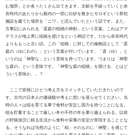
む場所」とか各々たくさん出てきます。文献を手繰っていくと奈
良時代のあたりから殿内の一部に白砂を敷きヒモロギという祭祀
施設を建てた場所を「ニワ」と読んでいたという話です。また、
古事記にみられる「斎庭の稲穂の神勅」という言葉。これはアマ
テラスが地上界に稲穂を授けるという神話です。だから奈良時代
よりももっと古い話。この「稲穂」に対しての修飾語として「斎
庭の（ゆにわの）」という言葉が付いています。「斎（ゆ）」と
いうのは「神聖な」という意味を持っています。つまりは「神聖
な庭の」という意味です。「神聖な庭の稲穂」を授ける、とはど
ういう意味か。。？
ここで皆様にひとつ考え方をスイッチしていただきたいので
す。古代の日本人の価値観や考えに想いを巡らせてください。当
時の人々は稲を育てる事で食料が安定し国力を持つことになる。
稲を貯蓄することで厳しい冬や不作の年を乗り越えられる。以前
の狩猟漁労に頼る生活から食料や栄養の安定が実現することとな
る。そうなれば当然のように「稲」そのものに「神聖」を感じて