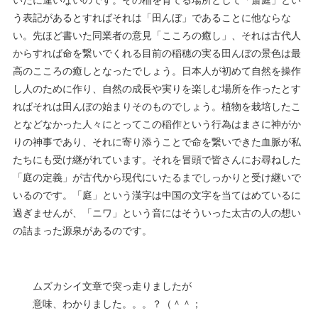
いたに違いないのです。その稲を育てる場所として「斎庭」とい
う表記があるとすればそれは「田んぼ」であることに他ならな
い。先ほど書いた同業者の意見「こころの癒し」、それは古代人
からすれば命を繋いでくれる目前の稲穂の実る田んぼの景色は最
高のこころの癒しとなったでしょう。日本人が初めて自然を操作
し人のために作り、自然の成長や実りを楽しむ場所を作ったとす
ればそれは田んぼの始まりそのものでしょう。植物を栽培したこ
となどなかった人々にとってこの稲作という行為はまさに神がか
りの神事であり、それに寄り添うことで命を繋いできた血脈が私
たちにも受け継がれています。それを冒頭で皆さんにお尋ねした
「庭の定義」が古代から現代にいたるまでしっかりと受け継いで
いるのです。「庭」という漢字は中国の文字を当てはめているに
過ぎませんが、「ニワ」という音にはそういった太古の人の想い
の詰まった源泉があるのです。
ムズカシイ文章で突っ走りましたが
意味、わかりました。。。？（＾＾；