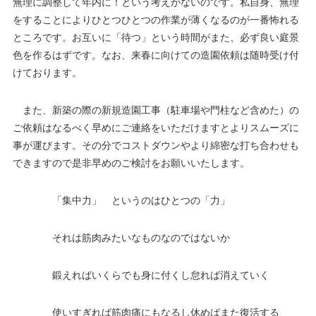
無理に調整して年内に！という考えがないのです。私自身、無理
をすることによりひとつひとつの作業が薄くなるのが一番怖れる
ところです。お互いに「待つ」という時間がまた、必ず良い庭景
色を作るはずです。なお、来春に向けての造園依頼は随時受け付
けております。
また、新築の際の新規造園工事（駐車場や門柱など含めた）の
ご依頼はなるべく早めにご連絡をいただけますとよりスムーズに
事が運びます。その分でコストダウンやより綿密な打ち合わせも
できますので是非早めのご検討をお願いいたします。
「集中力」 というのはひとつの「力」
それは筋肉みたいなものなのではないか
鍛えればいくらでも身に付くし怠れば消えていく
使いすぎれば筋肉痛にもなるし休めばまた復活する